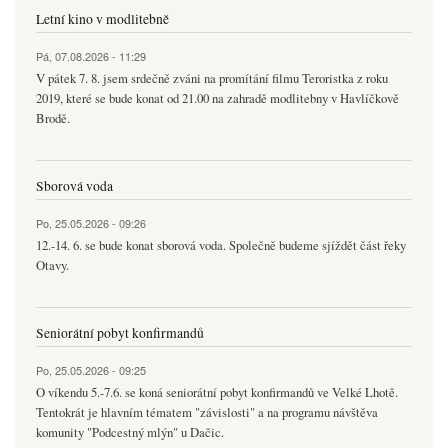
Letní kino v modlitebně
Pá, 07.08.2026 - 11:29
V pátek 7. 8. jsem srdečně zváni na promítání filmu Teroristka z roku
2019, které se bude konat od 21.00 na zahradě modlitebny v Havlíčkově
Brodě.
Sborová voda
Po, 25.05.2026 - 09:26
12.-14. 6. se bude konat sborová voda. Společně budeme sjíždět část řeky
Otavy.
Seniorátní pobyt konfirmandů
Po, 25.05.2026 - 09:25
O víkendu 5.-7.6. se koná seniorátní pobyt konfirmandů ve Velké Lhotě.
Tentokrát je hlavním tématem "závislosti" a na programu návštěva
komunity "Podcestný mlýn" u Dačic.