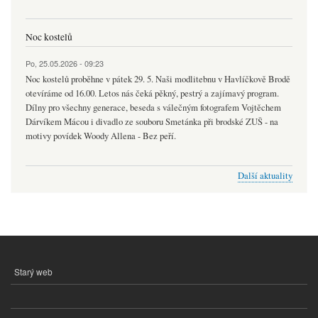
Noc kostelů
Po, 25.05.2026 - 09:23
Noc kostelů proběhne v pátek 29. 5. Naši modlitebnu v Havlíčkově Brodě
otevíráme od 16.00. Letos nás čeká pěkný, pestrý a zajímavý program.
Dílny pro všechny generace, beseda s válečným fotografem Vojtěchem
Dárvíkem Mácou i divadlo ze souboru Smetánka při brodské ZUŠ - na
motivy povídek Woody Allena - Bez peří.
Další aktuality
Starý web
MENU
PATIČKY