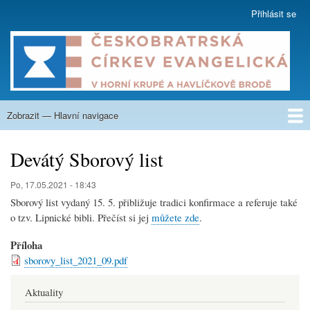
Přejít
Přihlásit se
User
k
account
hlavnímu
menu
obsahu
Zobrazit — Hlavní navigace
Hlavní
navigace
O nás
Co nabízíme
Kázání
Na zamyšlení
Aktuality
Týdenní program
Kalendář
Fotogalerie
Nahrávky
Sborové listy
Krupská škola
Kontakty
Devátý Sborový list
Po, 17.05.2021 - 18:43
Sborový list vydaný 15. 5. přibližuje tradici konfirmace a referuje také
o tzv. Lipnické bibli. Přečíst si jej
můžete zde
.
Příloha
sborovy_list_2021_09.pdf
Aktuality