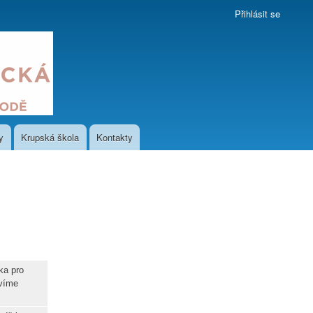
Přihlásit se
y
Krupská škola
Kontakty
ka pro
avíme