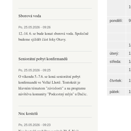
1
Sborová voda
pondělí:
9
Po, 25.05.2026 - 09:26
12.-14. 6. se bude konat sborová voda. Společně
budeme sjíždět část řeky Otavy.
1
úterý:
1
Seniorátní pobyt konfirmandů
středa:
1
Po, 25.05.2026 - 09:25
1
O víkendu 5.-7.6. se koná seniorátní pobyt
čtvrtek:
1
konfirmandů ve Velké Lhotě. Tentokrát je
hlavním tématem "závislosti" a na programu
pátek:
1
návštěva komunity "Podcestný mlýn" u Dačic.
Noc kostelů
Po, 25.05.2026 - 09:23