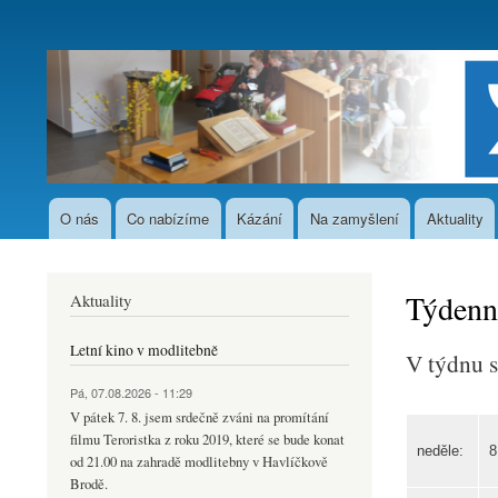
User
account
menu
O nás
Co nabízíme
Kázání
Na zamyšlení
Aktuality
Hlavní
navigace
Týdenn
Aktuality
Letní kino v modlitebně
V týdnu s
Pá, 07.08.2026 - 11:29
V pátek 7. 8. jsem srdečně zváni na promítání
filmu Teroristka z roku 2019, které se bude konat
neděle:
8
od 21.00 na zahradě modlitebny v Havlíčkově
Brodě.