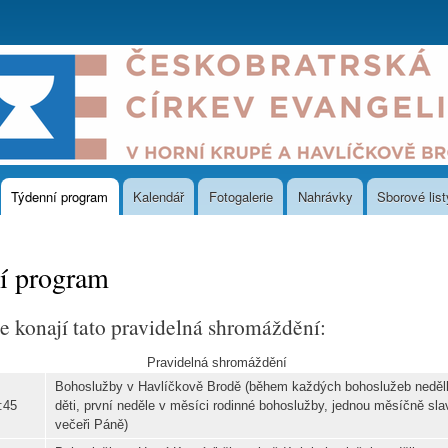
Přejít
k
hlavnímu
obsahu
Týdenní program
Kalendář
Fotogalerie
Nahrávky
Sborové list
í program
e konají tato pravidelná shromáždění:
Pravidelná shromáždění
Bohoslužby v Havlíčkově Brodě (během každých bohoslužeb neděl
:45
děti, první neděle v měsíci rodinné bohoslužby, jednou měsíčně sl
večeři Páně)