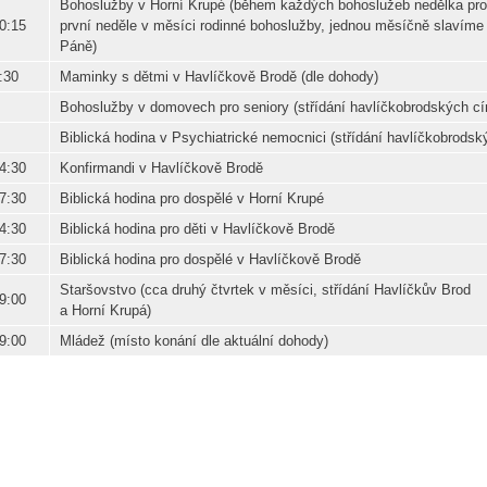
Bohoslužby v Horní Krupé (během každých bohoslužeb nedělka pro 
0:15
první neděle v měsíci rodinné bohoslužby, jednou měsíčně slavíme 
Páně)
:30
Maminky s dětmi v Havlíčkově Brodě (dle dohody)
Bohoslužby v domovech pro seniory (střídání havlíčkobrodských cír
Biblická hodina v Psychiatrické nemocnici (střídání havlíčkobrodský
4:30
Konfirmandi v Havlíčkově Brodě
7:30
Biblická hodina pro dospělé v Horní Krupé
4:30
Biblická hodina pro děti v Havlíčkově Brodě
7:30
Biblická hodina pro dospělé v Havlíčkově Brodě
Staršovstvo (cca druhý čtvrtek v měsíci, střídání Havlíčkův Brod
9:00
a Horní Krupá)
9:00
Mládež (místo konání dle aktuální dohody)