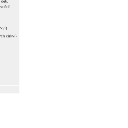
děti,
večeři
kví)
ch církví)