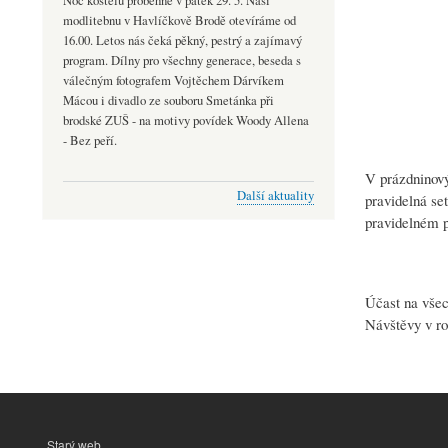
Noc kostelů proběhne v pátek 29. 5. Naši
modlitebnu v Havlíčkově Brodě otevíráme od
16.00. Letos nás čeká pěkný, pestrý a zajímavý
program. Dílny pro všechny generace, beseda s
válečným fotografem Vojtěchem Dárvíkem
Mácou i divadlo ze souboru Smetánka při
brodské ZUŠ - na motivy povídek Woody Allena
- Bez peří.
V prázdninový
Další aktuality
pravidelná se
pravidelném p
Účast na všec
Návštěvy v ro
Starý web