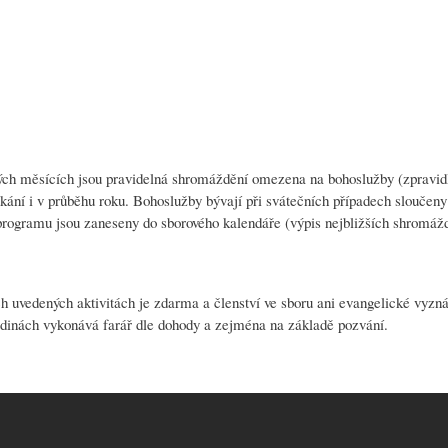
ch měsících jsou pravidelná shromáždění omezena na bohoslužby (zpravidla
tkání i v průběhu roku. Bohoslužby bývají při svátečních případech slouč
rogramu jsou zaneseny do sborového kalendáře (výpis nejbližších shromáž
h uvedených aktivitách je zdarma a členství ve sboru ani evangelické vyzná
dinách vykonává farář dle dohody a zejména na základě pozvání.