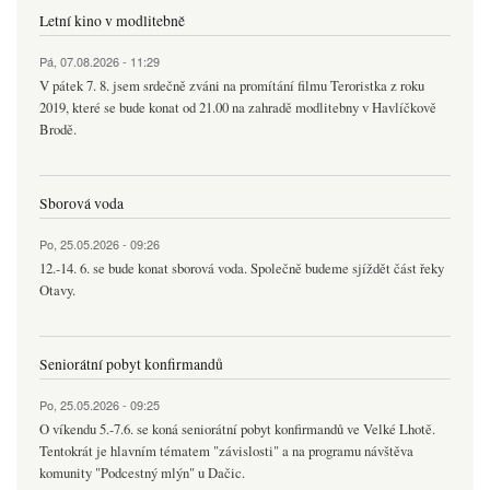
Letní kino v modlitebně
Pá, 07.08.2026 - 11:29
V pátek 7. 8. jsem srdečně zváni na promítání filmu Teroristka z roku
2019, které se bude konat od 21.00 na zahradě modlitebny v Havlíčkově
Brodě.
Sborová voda
Po, 25.05.2026 - 09:26
12.-14. 6. se bude konat sborová voda. Společně budeme sjíždět část řeky
Otavy.
Seniorátní pobyt konfirmandů
Po, 25.05.2026 - 09:25
O víkendu 5.-7.6. se koná seniorátní pobyt konfirmandů ve Velké Lhotě.
Tentokrát je hlavním tématem "závislosti" a na programu návštěva
komunity "Podcestný mlýn" u Dačic.