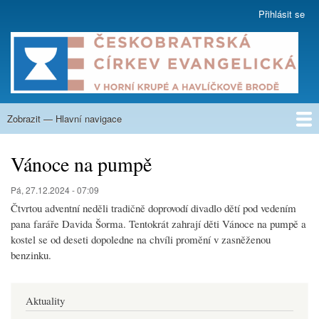
Přejít
Přihlásit se
User
k
account
hlavnímu
menu
obsahu
Zobrazit — Hlavní navigace
Hlavní
navigace
O nás
Co nabízíme
Kázání
Na zamyšlení
Aktuality
Týdenní program
Kalendář
Fotogalerie
Nahrávky
Sborové listy
Krupská škola
Kontakty
Vánoce na pumpě
Pá, 27.12.2024 - 07:09
Čtvrtou adventní neděli tradičně doprovodí divadlo dětí pod vedením
pana faráře Davida Šorma. Tentokrát zahrají děti Vánoce na pumpě a
kostel se od deseti dopoledne na chvíli promění v zasněženou
benzinku.
Aktuality