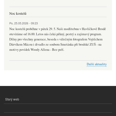
Noc kostelů
Po, 25.05.2026 - 09:23
Noc kostelů proběhne v pátek 29. 5. Naši modlitebnu v Havlíčkově Brodě
otevíráme od 16.00. Letos nás čeká pěkný, pestrý a zajímavý program.
Dílny pro všechny generace, beseda s válečným fotografem Vojtěchem
Dárvíkem Mácou i divadlo ze souboru Smetánka při brodské ZUŠ - na
motivy povídek Woody Allena - Bez peří.
Další aktuality
Starý web
MENU
PATIČKY