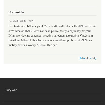
Noc kostelů
Po, 25.05.2026 - 09:23
Noc kostelů proběhne v pátek 29. 5. Naši modlitebnu v Havlíčkově Brodě
otevíráme od 16.00. Letos nás čeká pěkný, pestrý a zajímavý program.
Dílny pro všechny generace, beseda s válečným fotografem Vojtěchem
Dárvíkem Mácou i divadlo ze souboru Smetánka při brodské ZUŠ - na
motivy povídek Woody Allena - Bez peří.
Další aktuality
Starý web
MENU
PATIČKY