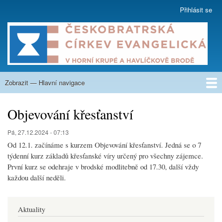
Přejít
Přihlásit se
User
k
account
hlavnímu
menu
obsahu
Zobrazit — Hlavní navigace
Hlavní
navigace
O nás
Co nabízíme
Kázání
Na zamyšlení
Aktuality
Týdenní program
Kalendář
Fotogalerie
Nahrávky
Sborové listy
Krupská škola
Kontakty
Objevování křesťanství
Pá, 27.12.2024 - 07:13
Od 12.1. začínáme s kurzem Objevování křesťanství. Jedná se o 7
týdenní kurz základů křesťanské víry určený pro všechny zájemce.
První kurz se odehraje v brodské modlitebně od 17.30, další vždy
každou další neděli.
Aktuality