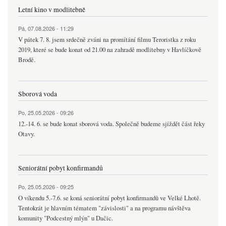
Letní kino v modlitebně
Pá, 07.08.2026 - 11:29
V pátek 7. 8. jsem srdečně zváni na promítání filmu Teroristka z roku
2019, které se bude konat od 21.00 na zahradě modlitebny v Havlíčkově
Brodě.
Sborová voda
Po, 25.05.2026 - 09:26
12.-14. 6. se bude konat sborová voda. Společně budeme sjíždět část řeky
Otavy.
Seniorátní pobyt konfirmandů
Po, 25.05.2026 - 09:25
O víkendu 5.-7.6. se koná seniorátní pobyt konfirmandů ve Velké Lhotě.
Tentokrát je hlavním tématem "závislosti" a na programu návštěva
komunity "Podcestný mlýn" u Dačic.