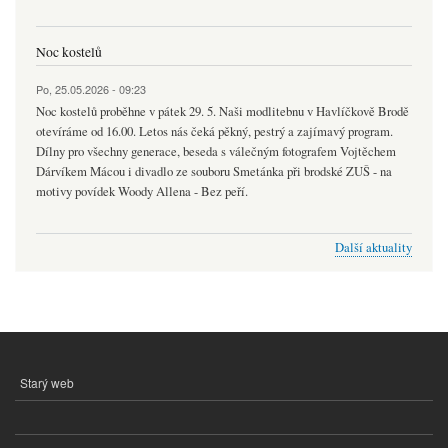
Noc kostelů
Po, 25.05.2026 - 09:23
Noc kostelů proběhne v pátek 29. 5. Naši modlitebnu v Havlíčkově Brodě
otevíráme od 16.00. Letos nás čeká pěkný, pestrý a zajímavý program.
Dílny pro všechny generace, beseda s válečným fotografem Vojtěchem
Dárvíkem Mácou i divadlo ze souboru Smetánka při brodské ZUŠ - na
motivy povídek Woody Allena - Bez peří.
Další aktuality
Starý web
MENU
PATIČKY