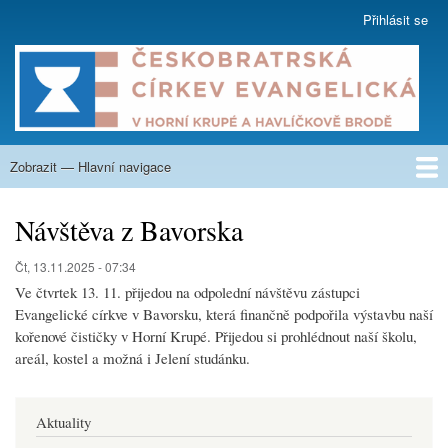
Přejít
Přihlásit se
User
k
account
hlavnímu
menu
obsahu
Zobrazit — Hlavní navigace
Hlavní
navigace
O nás
Co nabízíme
Kázání
Na zamyšlení
Aktuality
Týdenní program
Kalendář
Fotogalerie
Nahrávky
Sborové listy
Krupská škola
Kontakty
Návštěva z Bavorska
Čt, 13.11.2025 - 07:34
Ve čtvrtek 13. 11. přijedou na odpolední návštěvu zástupci
Evangelické církve v Bavorsku, která finančně podpořila výstavbu naší
kořenové čističky v Horní Krupé. Přijedou si prohlédnout naší školu,
areál, kostel a možná i Jelení studánku.
Aktuality