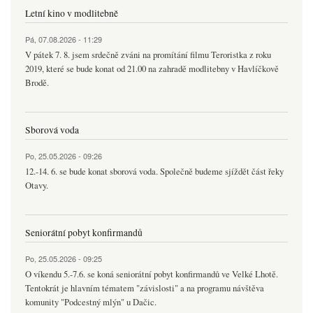
Letní kino v modlitebně
Pá, 07.08.2026 - 11:29
V pátek 7. 8. jsem srdečně zváni na promítání filmu Teroristka z roku
2019, které se bude konat od 21.00 na zahradě modlitebny v Havlíčkově
Brodě.
Sborová voda
Po, 25.05.2026 - 09:26
12.-14. 6. se bude konat sborová voda. Společně budeme sjíždět část řeky
Otavy.
Seniorátní pobyt konfirmandů
Po, 25.05.2026 - 09:25
O víkendu 5.-7.6. se koná seniorátní pobyt konfirmandů ve Velké Lhotě.
Tentokrát je hlavním tématem "závislosti" a na programu návštěva
komunity "Podcestný mlýn" u Dačic.