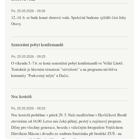
Po, 25.05.2026 - 09:26
12.-14. 6. se bude konat sborová voda. Společně budeme sjíždět část řeky
Otavy.
Seniorátní pobyt konfirmandů
Po, 25.05.2026 - 09:25
O víkendu 5.-7.6. se koná seniorátní pobyt konfirmandů ve Velké Lhotě.
Tentokrát je hlavním tématem "závislosti" a na programu návštěva
komunity "Podcestný mlýn" u Dačic.
Noc kostelů
Po, 25.05.2026 - 09:23
Noc kostelů proběhne v pátek 29. 5. Naši modlitebnu v Havlíčkově Brodě
otevíráme od 16.00. Letos nás čeká pěkný, pestrý a zajímavý program.
Dílny pro všechny generace, beseda s válečným fotografem Vojtěchem
Dárvíkem Mácou i divadlo ze souboru Smetánka při brodské ZUŠ - na