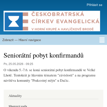
Přejít
Přihlásit se
User
k
account
hlavnímu
menu
obsahu
Zobrazit — Hlavní navigace
Hlavní
navigace
O nás
Co nabízíme
Kázání
Na zamyšlení
Aktuality
Týdenní program
Kalendář
Fotogalerie
Nahrávky
Sborové listy
Krupská škola
Kontakty
Seniorátní pobyt konfirmandů
Po, 25.05.2026 - 09:25
O víkendu 5.-7.6. se koná seniorátní pobyt konfirmandů ve Velké
Lhotě. Tentokrát je hlavním tématem "závislosti" a na programu
návštěva komunity "Podcestný mlýn" u Dačic.
Aktuality
Sborová voda