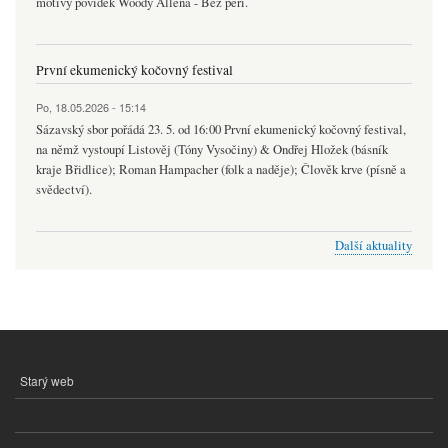
motivy povídek Woody Allena - Bez peří.
První ekumenický kočovný festival
Po, 18.05.2026 - 15:14
Sázavský sbor pořádá 23. 5. od 16:00 První ekumenický kočovný festival,
na němž vystoupí Listověj (Tóny Vysočiny) & Ondřej Hložek (básník
kraje Břidlice); Roman Hampacher (folk a naděje); Člověk krve (písně a
svědectví).
Další aktuality
Starý web
MENU
PATIČKY