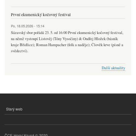
První ekumenický kočovný festival
Po, 18.05.2026 - 15:14
Sázavský sbor pořádá 23. 5. od 16:00 První ekumenický kočovný festival,
na němž vystoupí Listověj (Tóny Vysočiny) & Ondřej Hložek (básník
kraje Břidlice); Roman Hampacher (folk a naděje); Člověk krve (písně a
svědectví).
Další aktuality
Starý web
MENU
PATIČKY
ČCE Horní Krupá © 2020