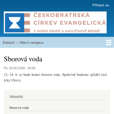
Přejít
Přihlásit se
User
k
account
hlavnímu
menu
obsahu
Zobrazit — Hlavní navigace
Hlavní
navigace
O nás
Co nabízíme
Kázání
Na zamyšlení
Aktuality
Týdenní program
Kalendář
Fotogalerie
Nahrávky
Sborové listy
Krupská škola
Kontakty
Sborová voda
Po, 25.05.2026 - 09:26
12.-14. 6. se bude konat sborová voda. Společně budeme sjíždět část
řeky Otavy.
Aktuality
Sborová voda