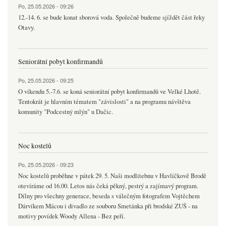
Po, 25.05.2026 - 09:26
12.-14. 6. se bude konat sborová voda. Společně budeme sjíždět část řeky
Otavy.
Seniorátní pobyt konfirmandů
Po, 25.05.2026 - 09:25
O víkendu 5.-7.6. se koná seniorátní pobyt konfirmandů ve Velké Lhotě.
Tentokrát je hlavním tématem "závislosti" a na programu návštěva
komunity "Podcestný mlýn" u Dačic.
Noc kostelů
Po, 25.05.2026 - 09:23
Noc kostelů proběhne v pátek 29. 5. Naši modlitebnu v Havlíčkově Brodě
otevíráme od 16.00. Letos nás čeká pěkný, pestrý a zajímavý program.
Dílny pro všechny generace, beseda s válečným fotografem Vojtěchem
Dárvíkem Mácou i divadlo ze souboru Smetánka při brodské ZUŠ - na
motivy povídek Woody Allena - Bez peří.