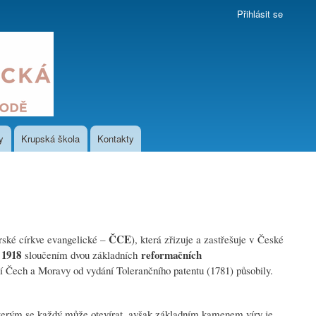
Přihlásit se
y
Krupská škola
Kontakty
ČCE
rské církve evangelické –
), která zřizuje a zastřešuje v České
 1918
reformačních
sloučením dvou základních
mí Čech a Moravy od vydání Tolerančního patentu (1781) působily.
kterým se každý může otevírat, avšak základním kamenem víry je