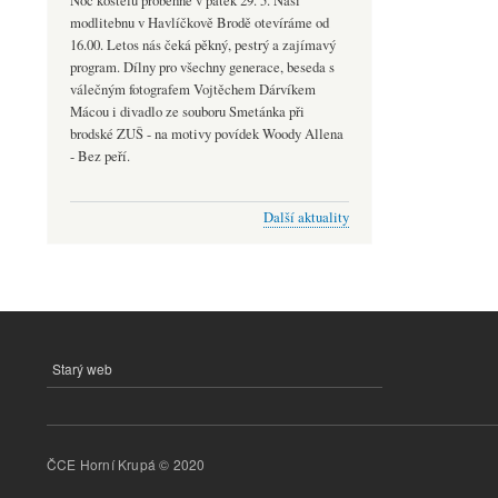
Noc kostelů proběhne v pátek 29. 5. Naši
modlitebnu v Havlíčkově Brodě otevíráme od
16.00. Letos nás čeká pěkný, pestrý a zajímavý
program. Dílny pro všechny generace, beseda s
válečným fotografem Vojtěchem Dárvíkem
Mácou i divadlo ze souboru Smetánka při
brodské ZUŠ - na motivy povídek Woody Allena
- Bez peří.
Další aktuality
Starý web
MENU
PATIČKY
ČCE Horní Krupá © 2020