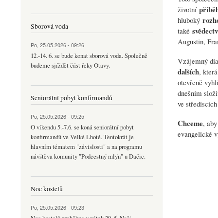
příbě
životní
rozh
hluboký
Sborová voda
svědect
také
Augustin, Fra
Po, 25.05.2026 - 09:26
12.-14. 6. se bude konat sborová voda. Společně
Vzájemný dial
budeme sjíždět část řeky Otavy.
dalších
, kter
otevřeně vyhlí
dnešním složi
Seniorátní pobyt konfirmandů
ve střediscí
Po, 25.05.2026 - 09:25
Chceme
, aby
O víkendu 5.-7.6. se koná seniorátní pobyt
evangelické vy
konfirmandů ve Velké Lhotě. Tentokrát je
hlavním tématem "závislosti" a na programu
návštěva komunity "Podcestný mlýn" u Dačic.
Noc kostelů
Po, 25.05.2026 - 09:23