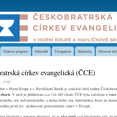
Přejít
k
hlavnímu
obsahu
Týdenní program
Kalendář
Fotogalerie
Nahrávky
Sborové list
atrská církev evangelická (ČCE)
 - 17:37
bor v Horní Krupé a v Havlíčkově Brodě je součástí větší rodiny Českobrat
 sborů
v roce
. V nich je přihlášeno cca 114 445 členů. ČCE byla založena
rského, tzn. kalvinistického, a německého, tzn. luterského), které na úze
znikla první tzv. sjednocená protestantská církev v Evropě.
více typů
ství křesťanů s pokorou přiznává, že je
cest křesťanské víry, ke 