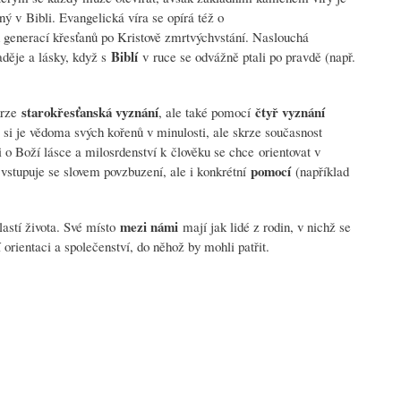
 v Bibli. Evangelická víra se opírá též o
 generací křesťanů po Kristově zmrtvýchvstání. Naslouchá
Biblí
aděje a lásky, když s
v ruce se odvážně ptali po pravdě (např.
starokřesťanská vyznání
čtyř vyznání
krze
, ale také pomocí
 si je vědoma svých kořenů v minulosti, ale skrze současnost
i o Boží lásce a milosrdenství k člověku se chce orientovat v
pomocí
stupuje se slovem povzbuzení, ale i konkrétní
(například
mezi námi
lastí života. Své místo
mají jak lidé z rodin, v nichž se
í orientaci a společenství, do něhož by mohli patřit.