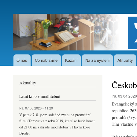
User
account
menu
O nás
Co nabízíme
Kázání
Na zamyšlení
Aktuality
Hlavní
navigace
Českobr
Aktuality
Pá, 03.04.2020
Letní kino v modlitebně
Evangelický s
Pá, 07.08.2026 - 11:29
263
republice
V pátek 7. 8. jsem srdečně zváni na promítání
proudů
(švýca
filmu Teroristka z roku 2019, které se bude konat
Tím vlastně v
od 21.00 na zahradě modlitebny v Havlíčkově
Brodě.
Toto společen