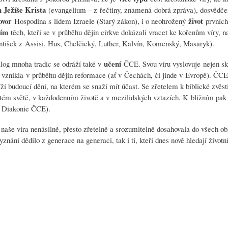
h Ježíše Krista
(evangelium – z řečtiny, znamená dobrá zpráva), dosvědčený
ovor
život
Hospodina s lidem Izraele (Starý zákon), i o neohrožený
prvních
vím
těch, kteří se v průběhu dějin církve dokázali vracet ke kořenům víry, n
ntišek z Assisi, Hus, Chelčický, Luther, Kalvín, Komenský, Masaryk).
učení
og mnoha tradic se odráží také v
ČCE. Svou víru vyslovuje nejen s
á vznikla v průběhu dějin reformace (ať v Čechách, či jinde v Evropě). ČCE
ží budoucí dění, na kterém se snaží mít účast. Se zřetelem k biblické zvěst
tém světě, v každodenním životě a v mezilidských vztazích. K bližním pak v
ch Diakonie ČCE).
 naše víra nenásilně, přesto zřetelně a srozumitelně dosahovala do všech ob
znání dědilo z generace na generaci, tak i ti, kteří dnes nově hledají životn