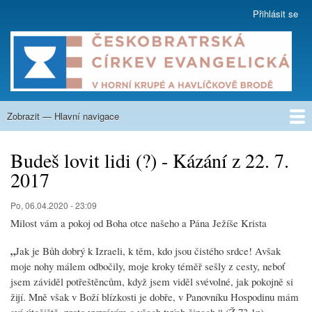
Přejít
Přihlásit se
User
k
account
hlavnímu
menu
obsahu
Zobrazit — Hlavní navigace
Hlavní
navigace
O nás
Co nabízíme
Kázání
Na zamyšlení
Aktuality
Týdenní program
Kalendář
Fotogalerie
Nahrávky
Sborové listy
Krupská škola
Kontakty
Budeš lovit lidi (?) - Kázání z 22. 7.
2017
Po, 06.04.2020 - 23:09
Milost vám a pokoj od Boha otce našeho a Pána Ježíše Krista
„
Jak je Bůh dobrý k Izraeli, k těm, kdo jsou čistého srdce! Avšak
moje nohy málem odbočily, moje kroky téměř sešly z cesty, neboť
jsem záviděl potřeštěncům, když jsem viděl svévolné, jak pokojně si
žijí. Mně však v Boží blízkosti je dobře, v Panovníku Hospodinu mám
své útočiště, proto vyprávím o všech tvých činech.“ (Ž 73,1n)