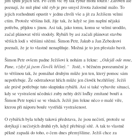
jim splní jejich sen. Po čem víc by tak rybář mohl toužit? Zároveň ale
poznají, že mít plné sítě ryb je pro smysl života žalostně málo. To
jejich rozhodnutí opustit v jednu chvíli vše a jít za Ježíšem velmi
ctím. Protože většina lidí, žije tak, že když se jim naplní nějaká
potřeba, přijdou s jinou. Asi tak, jako tomu, komu se velmi urodilo,
začal plánovat větší stodoly. Rybáři by asi začali plánovat stavbu
větších lodí s většími sítěmi. Šimon Petr, Jakub a Jan Zebedeovi
poznali, že je to vlastně nenaplňuje. Možná je to jen přestalo bavit.
Šimon Petr ovšem padne Ježíšovi k nohám a řekne:
„Odejdi ode mne,
Pane, vždyť já jsem člověk hříšný.“
Jistě, v běžném porozumění je
to většinou tak, že pomáhat druhým může jen ten, který pomoc sám
nepotřebuje. Že odstraňovat hřích může jen člověk bezhříšný. Ježíš
ale právě potřebuje tuto skupinku rybářů. Asi si také vybavíte situaci,
kdy se vystrašení učedníci zuby nehty drží loďky zmítané bouří a
Šimon Petr topící se ve vlnách. Ježíš jim řekne něco o malé víře,
kterou při náporu bouře vystřídá vystrašenost.
O rybářích byla tehdy taková představa, že jsou nečistí, protože se
dotýkají i nečistých druhů ryb, když přebírají sítě. A tak to vlastně
pěkně zapadá do toho, o čem dnes přemýšlíme. Ježíš chce za