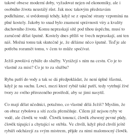
takové obsese moderní doby, vyžadovat nejen od ekonomiky, ale i
osobního života neustálý růst. Jak moc takovým představám
podléháme, si uvědomuji tehdy, když se z opačné strany vzpomíná na
plné kostely. Jakoby to snad bylo znamení správnosti víry a kvality
duchovního života. Komu nepraskají sítě pod tíhou úspěchu, musí to
zaručeně dělat špatně. Kostely dnes příliš ve švech nepraskají, ani ten
náš. Možná tomu tak skutečně je, že děláme něco špatně. Teď je ale
potřeba rozumět tomu, v čem to může spočívat.
Ježíš povolává rybáře do služby. Vyrážejí s ním na cestu. Co je to
vlastně za misi? Co je to za službu?
Ryba patří do vody a tak se dá předpokládat, že není úplně šťastná,
když je na suchu. Lovci, mezi které rybář také patří, tedy vytrhují živé
tvory ze svého přirozeného prostředí, aby se jimi nasytil.
Co mají dělat učedníci, potažmo, co vlastně dělá Ježíš? Myslím, že
on obraz rybolovu a sítí zcela přeměňuje. Cílem již nejsou ryby ve
vodě, ale člověk ve vodě. Člověk tonoucí, člověk zbavený pevné půdy,
člověk tápající a chytající se stébla. Ve chvíli, když před chvílí ještě
rybáři odcházejí za svým mistrem, přijde za nimi malomocný člověk.