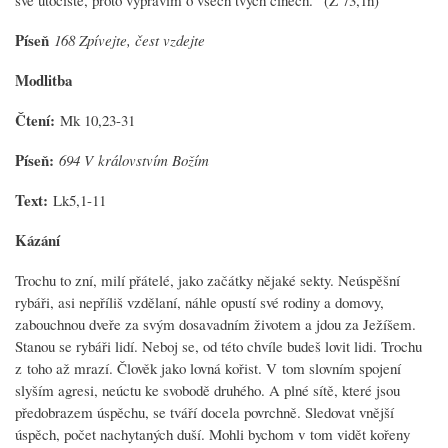
Píseň
168 Zpívejte, čest vzdejte
Modlitba
Čtení:
Mk 10,23-31
Píseň:
694 V královstvím Božím
Text:
Lk5,1-11
Kázání
Trochu to zní, milí přátelé, jako začátky nějaké sekty. Neúspěšní
rybáři, asi nepříliš vzdělaní, náhle opustí své rodiny a domovy,
zabouchnou dveře za svým dosavadním životem a jdou za Ježíšem.
Stanou se rybáři lidí. Neboj se, od této chvíle budeš lovit lidi. Trochu
z toho až mrazí. Člověk jako lovná kořist. V tom slovním spojení
slyším agresi, neúctu ke svobodě druhého. A plné sítě, které jsou
předobrazem úspěchu, se tváří docela povrchně. Sledovat vnější
úspěch, počet nachytaných duší. Mohli bychom v tom vidět kořeny