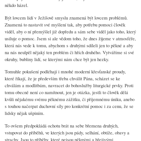
někdo házel.
Být lovcem lidí v Ježíšově smyslu znamená být lovcem problémů.
Znamená to nastavit své myšlení tak, aby potřebu pomoci člověk
viděl, aby o ní přemýšlel již dopředu a sám sebe viděl jako toho, který
usiluje o pomoc. Jsem si ale vědom toho, že dnes žijeme v atmosféře,
která nás vede k tomu, abychom s druhými sdíleli jen to pěkné a aby
na nás neulpěl nějaký ten problém či hřích druhého. Vytváříme si své
okruhy, bubliny lidí, se kterými nám chce být jen hezky.
Tomuhle pokušení podléhají i mnohé moderní křesťanské proudy,
které říkají, že je především třeba chválit Pána, scházet se ke
chválám a modlitbám, navracet do bohoslužby liturgické prvky. Proti
tomu obecně není co namítnout, jen je otázka, jestli to člověk dělá
kvůli nějakému svému pěknému zážitku, či příjemnému úniku, anebo
s touhou načerpat duchovní síly pro konkrétní pomoc i za cenu, že se
lidsky nějak ušpiním.
To ovšem předpokládá ochotu brát na sebe břemena druhých,
vstupovat do příběhů, ve kterých jsou pády, selhání, obtíže, obavy a
strachy. Jsou to příběhy, které nejsou pěknými a hřejivými