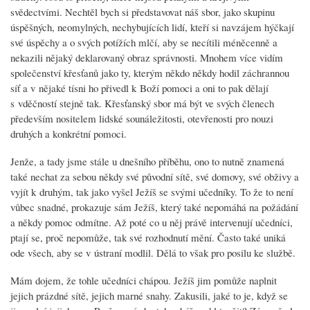
svědectvími. Nechtěl bych si představovat náš sbor, jako skupinu
úspěšných, neomylných, nechybujících lidí, kteří si navzájem hýčkají
své úspěchy a o svých potížích mlčí, aby se necítili méněcenně a
nekazili nějaký deklarovaný obraz správnosti. Mnohem více vidím
společenství křesťanů jako ty, kterým někdo někdy hodil záchrannou
síť a v nějaké tísni ho přivedl k Boží pomoci a oni to pak dělají
s vděčností stejně tak. Křesťanský sbor má být ve svých členech
především nositelem lidské sounáležitosti, otevřenosti pro nouzi
druhých a konkrétní pomoci.
Jenže, a tady jsme stále u dnešního příběhu, ono to nutně znamená
také nechat za sebou někdy své původní sítě, své domovy, své obživy a
vyjít k druhým, tak jako vyšel Ježíš se svými učedníky. To že to není
vůbec snadné, prokazuje sám Ježíš, který také nepomáhá na požádání
a někdy pomoc odmítne. Až poté co u něj právě intervenují učedníci,
ptají se, proč nepomůže, tak své rozhodnutí mění. Často také uniká
ode všech, aby se v ústraní modlil. Dělá to však pro posilu ke službě.
Mám dojem, že tohle učedníci chápou. Ježíš jim pomůže naplnit
jejich prázdné sítě, jejich marné snahy. Zakusili, jaké to je, když se