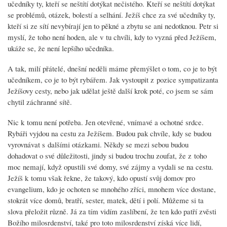
učedníky ty, kteří se neštítí dotýkat nečistého. Kteří se neštítí dotýkat
se problémů, otázek, bolestí a selhání. Ježíš chce za své učedníky ty,
kteří si ze sítí nevybírají jen to pěkné a zbytu se ani nedotknou. Petr si
myslí, že toho není hoden, ale v tu chvíli, kdy to vyzná před Ježíšem,
ukáže se, že není lepšího učedníka.
A tak, milí přátelé, dnešní neděli máme přemýšlet o tom, co je to být
učedníkem, co je to být rybářem. Jak vystoupit z pozice sympatizanta
Ježíšovy cesty, nebo jak udělat ještě další krok poté, co jsem se sám
chytil záchranné sítě.
Nic k tomu není potřeba. Jen otevřené, vnímavé a ochotné srdce.
Rybáři vyjdou na cestu za Ježíšem. Budou pak chvíle, kdy se budou
vyrovnávat s dalšími otázkami. Někdy se mezi sebou budou
dohadovat o své důležitosti, jindy si budou trochu zoufat, že z toho
moc nemají, když opustili své domy, své zájmy a vydali se na cestu.
Ježíš k tomu však řekne, že takový, kdo opustí svůj domov pro
evangelium, kdo je ochoten se mnohého zříci, mnohem více dostane,
stokrát více domů, bratří, sester, matek, dětí i polí. Můžeme si ta
slova přeložit různě. Já za tím vidím zaslíbení, že ten kdo patří zvěsti
Božího milosrdenství, také pro toto milosrdenství získá více lidí,