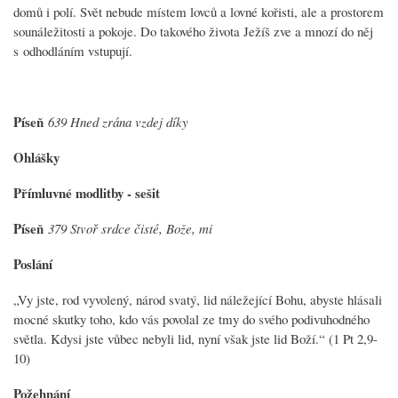
domů i polí. Svět nebude místem lovců a lovné kořisti, ale a prostorem
sounáležitosti a pokoje. Do takového života Ježíš zve a mnozí do něj
s odhodláním vstupují.
Píseň
639 Hned zrána vzdej díky
Ohlášky
Přímluvné modlitby - sešit
Píseň
379 Stvoř srdce čisté, Bože, mi
Poslání
„Vy jste, rod vyvolený, národ svatý, lid náležející Bohu, abyste hlásali
mocné skutky toho, kdo vás povolal ze tmy do svého podivuhodného
světla. Kdysi jste vůbec nebyli lid, nyní však jste lid Boží.“ (1 Pt 2,9-
10)
Požehnání