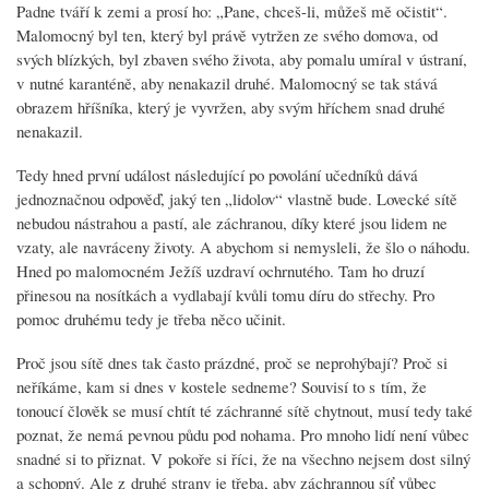
Padne tváří k zemi a prosí ho: „Pane, chceš-li, můžeš mě očistit“.
Malomocný byl ten, který byl právě vytržen ze svého domova, od
svých blízkých, byl zbaven svého života, aby pomalu umíral v ústraní,
v nutné karanténě, aby nenakazil druhé. Malomocný se tak stává
obrazem hříšníka, který je vyvržen, aby svým hříchem snad druhé
nenakazil.
Tedy hned první událost následující po povolání učedníků dává
jednoznačnou odpověď, jaký ten „lidolov“ vlastně bude. Lovecké sítě
nebudou nástrahou a pastí, ale záchranou, díky které jsou lidem ne
vzaty, ale navráceny životy. A abychom si nemysleli, že šlo o náhodu.
Hned po malomocném Ježíš uzdraví ochrnutého. Tam ho druzí
přinesou na nosítkách a vydlabají kvůli tomu díru do střechy. Pro
pomoc druhému tedy je třeba něco učinit.
Proč jsou sítě dnes tak často prázdné, proč se neprohýbají? Proč si
neříkáme, kam si dnes v kostele sedneme? Souvisí to s tím, že
tonoucí člověk se musí chtít té záchranné sítě chytnout, musí tedy také
poznat, že nemá pevnou půdu pod nohama. Pro mnoho lidí není vůbec
snadné si to přiznat. V pokoře si říci, že na všechno nejsem dost silný
a schopný. Ale z druhé strany je třeba, aby záchrannou síť vůbec