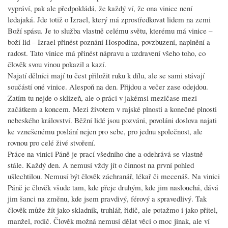
vypráví, pak ale předpokládá, že každý ví, že ona vinice není
ledajaká. Jde totiž o Izrael, který má zprostředkovat lidem na zemi
Boží spásu. Je to služba vlastně celému světu, kterému má vinice –
boží lid – Izrael přinést poznání Hospodina, povzbuzení, naplnění a
radost. Tato vinice má přinést nápravu a uzdravení všeho toho, co
člověk svou vinou pokazil a kazí.
Najatí dělníci mají tu čest přiložit ruku k dílu, ale se sami stávají
součástí oné vinice. Alespoň na den. Přijdou a večer zase odejdou.
Zatím tu nejde o sklizeň, ale o práci v jakémsi mezičase mezi
začátkem a koncem. Mezi životem v rajské plnosti a konečné plnosti
nebeského království. Běžní lidé jsou pozváni, povoláni doslova najati
ke vznešenému poslání nejen pro sebe, pro jednu společnost, ale
rovnou pro celé živé stvoření.
Práce na vinici Páně je prací všedního dne a odehrává se vlastně
stále. Každý den. A nemusí vždy jít o činnost na první pohled
ušlechtilou. Nemusí být člověk záchranář, lékař či mecenáš. Na vinici
Páně je člověk všude tam, kde přeje druhým, kde jim naslouchá, dává
jim šanci na změnu, kde jsem pravdivý, férový a spravedlivý. Tak
člověk může žít jako skladník, truhlář, řidič, ale potažmo i jako přítel,
manžel, rodič. Člověk možná nemusí dělat věci o moc jinak, ale ví