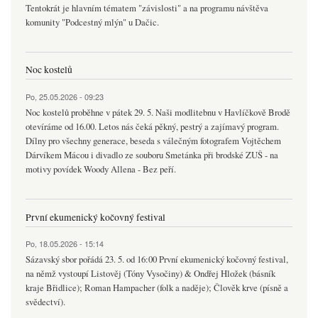
Tentokrát je hlavním tématem "závislosti" a na programu návštěva
komunity "Podcestný mlýn" u Dačic.
Noc kostelů
Po, 25.05.2026 - 09:23
Noc kostelů proběhne v pátek 29. 5. Naši modlitebnu v Havlíčkově Brodě
otevíráme od 16.00. Letos nás čeká pěkný, pestrý a zajímavý program.
Dílny pro všechny generace, beseda s válečným fotografem Vojtěchem
Dárvíkem Mácou i divadlo ze souboru Smetánka při brodské ZUŠ - na
motivy povídek Woody Allena - Bez peří.
První ekumenický kočovný festival
Po, 18.05.2026 - 15:14
Sázavský sbor pořádá 23. 5. od 16:00 První ekumenický kočovný festival,
na němž vystoupí Listověj (Tóny Vysočiny) & Ondřej Hložek (básník
kraje Břidlice); Roman Hampacher (folk a naděje); Člověk krve (písně a
svědectví).