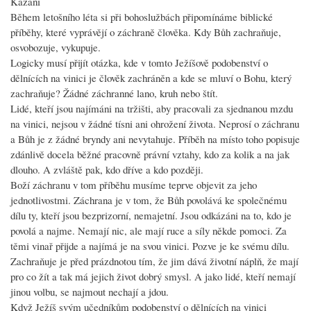
Kázání
Během letošního léta si při bohoslužbách připomínáme biblické
příběhy, které vyprávějí o záchraně člověka. Kdy Bůh zachraňuje,
osvobozuje, vykupuje.
Logicky musí přijít otázka, kde v tomto Ježíšově podobenství o
dělnících na vinici je člověk zachráněn a kde se mluví o Bohu, který
zachraňuje? Žádné záchranné lano, kruh nebo štít.
Lidé, kteří jsou najímáni na tržišti, aby pracovali za sjednanou mzdu
na vinici, nejsou v žádné tísni ani ohrožení života. Neprosí o záchranu
a Bůh je z žádné bryndy ani nevytahuje. Příběh na místo toho popisuje
zdánlivě docela běžné pracovně právní vztahy, kdo za kolik a na jak
dlouho. A zvláště pak, kdo dříve a kdo později.
Boží záchranu v tom příběhu musíme teprve objevit za jeho
jednotlivostmi. Záchrana je v tom, že Bůh povolává ke společnému
dílu ty, kteří jsou bezprizorní, nemajetní. Jsou odkázáni na to, kdo je
povolá a najme. Nemají nic, ale mají ruce a síly někde pomoci. Za
těmi vinař přijde a najímá je na svou vinici. Pozve je ke svému dílu.
Zachraňuje je před prázdnotou tím, že jim dává životní náplň, že mají
pro co žít a tak má jejich život dobrý smysl. A jako lidé, kteří nemají
jinou volbu, se najmout nechají a jdou.
Když Ježíš svým učedníkům podobenství o dělnících na vinici