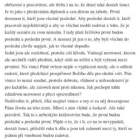
obětavost a pracovitost, ale třeba i na to, že druzí také dostali šanci.
Je to jako s předáváním diplomů a cen dětem na táboře. První
dostanou ti, kteří jsou vlastně poslední. Aby poslední dostali ti, kteří
pracovali nejefektivněji a aby se všichni mohli radovat z toho, že je
každý oceněn za svou námahu. I tady platí Ježíšovo první budou
poslední a poslední první. A nemusí jít jen o to, aby byli všichni do
poslední chvíle napjatí, jak to vlastně dopadlo.
Jedni jsou ale rozlobení, protože cítí křivdu. Vnímají nerovnost, kterou
ale nechtěli vidět předtím, když stáli na tržišti a byli vybraní mezi
prvními. Na vinici Páně ovšem nejde o vyplácení mzdy, ale o sdílení
radosti, které předchází prospěšnost Božího díla pro okolní svět. Pán
vinice to nemá snadné, protože dobrota, vlídnost a milosrdenství je
pro každého, ale zároveň není proti nikomu. Jak pochopit tuhle
zdánlivou nerovnost a přeci spravedlnost?
Nekřivdím ti, příteli, říká majitel vinice a my si za něj dosazujeme
Pána života na této zemi. Mluví s ním vlídně a laskavě. Ale také
pravdivě. Tak to s nebeským královstvím bude, že první budou
poslední a poslední první. Půjde o to, že i ti, co na to nevypadali,
dostali šanci, přiložili ruku k dílu a jsou tak zahrnutí mezi ty, kteří se
jednou při vinobraní budou radovat.