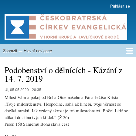
Přejít
Přihlásit se
User
k
account
hlavnímu
menu
obsahu
Zobrazit — Hlavní navigace
Hlavní
navigace
O nás
Co nabízíme
Kázání
Na zamyšlení
Aktuality
Týdenní program
Kalendář
Fotogalerie
Nahrávky
Sborové listy
Krupská škola
Kontakty
Podobenství o dělnících - Kázání z
14. 7. 2019
Út, 05.05.2020 - 20:35
Milost Vám a pokoj od Boha Otce našeho a Pána Ježíše Krista
„Tvoje milosrdenství, Hospodine, sahá až k nebi, tvoje věrnost se
dotýká mraků. Jak vzácný skvost je tvé milosrdenství, Bože! Lidé se
utíkají do stínu tvých křídel.“ (Ž 36)
Píseň 158 Samému Bohu sláva čest
Modlitba