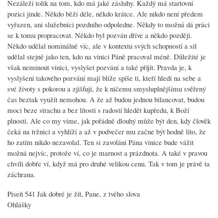
Nezáleží tolik na tom, kdo má jaké zásluhy. Každý má startovní
pozici jinde. Někdo běží déle, někdo krátce. Ale nikdo není předem
vyřazen, ani služebníci pozdního odpoledne. Někdy to možná dá práci
se k tomu propracovat. Někdo byl pozván dříve a někdo později.
Někdo udělal nominálně víc, ale v kontextu svých schopností a sil
udělal stejně jako ten, kdo na vinici Páně pracoval méně. Důležité je
však neminout vinici, vyslyšet pozvání a také přijít. Pravda je, k
vyslyšení takového pozvání mají blíže spíše ti, kteří hledí na sebe a
své životy s pokorou a zjišťují, že k ničemu smysluplnějšímu svěřený
čas beztak využít nemohou. A že až budou jednou bilancovat, budou
moci beze strachu a bez lítosti s radostí hledět kupředu, k Boží
plnosti. Ale co my víme, jak pořádně dlouhý může být den, kdy člověk
čeká na tržnici a vyhlíží a až v podvečer mu začne být hodně líto, že
ho zatím nikdo nezavolal. Ten si zavolání Pána vinice bude vážit
možná nejvíc, protože ví, co je marnost a prázdnota. A také v pravou
chvíli dobře ví, když má pro druhé velikou cenu. Tak v tom je právě ta
záchrana.
Píseň 541 Jak dobré je žít, Pane, z tvého slova
Ohlášky