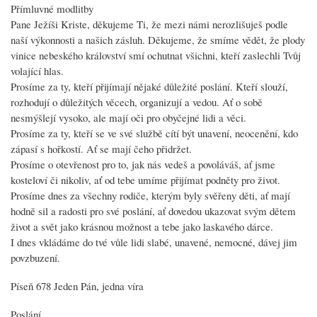
Přímluvné modlitby
Pane Ježíši Kriste, děkujeme Ti, že mezi námi nerozlišuješ podle
naší výkonnosti a našich zásluh. Děkujeme, že smíme vědět, že plody
vinice nebeského království smí ochutnat všichni, kteří zaslechli Tvůj
volající hlas.
Prosíme za ty, kteří přijímají nějaké důležité poslání. Kteří slouží,
rozhodují o důležitých věcech, organizují a vedou. Ať o sobě
nesmýšlejí vysoko, ale mají oči pro obyčejné lidi a věci.
Prosíme za ty, kteří se ve své službě cítí být unavení, neocenění, kdo
zápasí s hořkostí. Ať se mají čeho přidržet.
Prosíme o otevřenost pro to, jak nás vedeš a povoláváš, ať jsme
kosteloví či nikoliv, ať od tebe umíme přijímat podněty pro život.
Prosíme dnes za všechny rodiče, kterým byly svěřeny děti, ať mají
hodně sil a radosti pro své poslání, ať dovedou ukazovat svým dětem
život a svět jako krásnou možnost a tebe jako laskavého dárce.
I dnes vkládáme do tvé vůle lidi slabé, unavené, nemocné, dávej jim
povzbuzení.
Píseň 678 Jeden Pán, jedna víra
Poslání