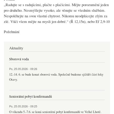
„Radujte se s radujícími, plačte s plačícími. Mějte porozumění jeden
pro druhého. Nesmýšlejte vysoko, ale věnujte se všedním službám.
Nespoléhejte na svou vlastní chytrost. Nikomu neodplácejte zlým za
zlé. Vůči všem mějte na mysli jen dobré.“ (Ř 12,15n), nebo Ef 2,9-10
Požehnání
Aktuality
Sborová voda
Po, 25.05.2026 - 09:26
12.-14. 6. se bude konat sborová voda. Společně budeme sjíždět část řeky
Otavy.
Seniorátní pobyt konfirmandů
Po, 25.05.2026 - 09:25
O víkendu 5.-7.6. se koná seniorátní pobyt konfirmandů ve Velké Lhotě.