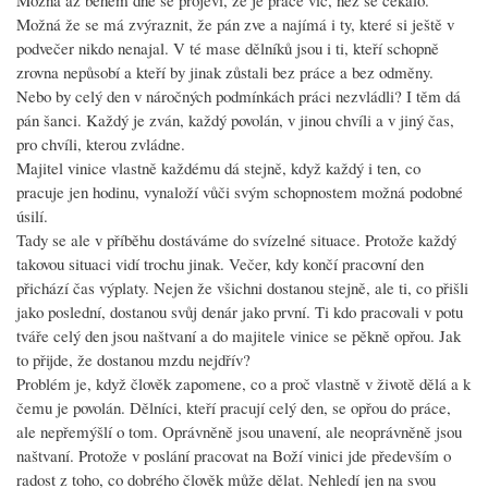
Možná že se má zvýraznit, že pán zve a najímá i ty, které si ještě v
podvečer nikdo nenajal. V té mase dělníků jsou i ti, kteří schopně
zrovna nepůsobí a kteří by jinak zůstali bez práce a bez odměny.
Nebo by celý den v náročných podmínkách práci nezvládli? I těm dá
pán šanci. Každý je zván, každý povolán, v jinou chvíli a v jiný čas,
pro chvíli, kterou zvládne.
Majitel vinice vlastně každému dá stejně, když každý i ten, co
pracuje jen hodinu, vynaloží vůči svým schopnostem možná podobné
úsilí.
Tady se ale v příběhu dostáváme do svízelné situace. Protože každý
takovou situaci vidí trochu jinak. Večer, kdy končí pracovní den
přichází čas výplaty. Nejen že všichni dostanou stejně, ale ti, co přišli
jako poslední, dostanou svůj denár jako první. Ti kdo pracovali v potu
tváře celý den jsou naštvaní a do majitele vinice se pěkně opřou. Jak
to přijde, že dostanou mzdu nejdřív?
Problém je, když člověk zapomene, co a proč vlastně v životě dělá a k
čemu je povolán. Dělníci, kteří pracují celý den, se opřou do práce,
ale nepřemýšlí o tom. Oprávněně jsou unavení, ale neoprávněně jsou
naštvaní. Protože v poslání pracovat na Boží vinici jde především o
radost z toho, co dobrého člověk může dělat. Nehledí jen na svou