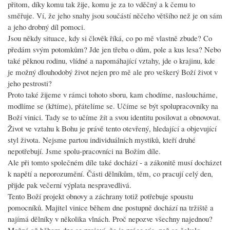
přitom, díky komu tak žije, komu je za to vděčný a k čemu to
směřuje. Ví, že jeho snahy jsou součástí něčeho většího než je on sám
a jeho drobný díl pomoci.
Jsou někdy situace, kdy si člověk říká, co po mě vlastně zbude? Co
předám svým potomkům? Jde jen třeba o dům, pole a kus lesa? Nebo
také pěknou rodinu, vlídné a napomáhající vztahy, jde o krajinu, kde
je možný dlouhodobý život nejen pro mě ale pro veškerý Boží život v
jeho pestrosti?
Proto také žijeme v rámci tohoto sboru, kam chodíme, nasloucháme,
modlíme se (křtíme), přátelíme se. Učíme se být spolupracovníky na
Boží vinici. Tady se to učíme žít a svou identitu posilovat a obnovovat.
Život ve vztahu k Bohu je právě tento otevřený, hledající a objevující
styl života. Nejsme partou individuálních mystiků, kteří druhé
nepotřebují. Jsme spolu-pracovníci na Božím díle.
Ale při tomto společném díle také dochází - a zákonitě musí docházet
k napětí a neporozumění. Části dělníkům, těm, co pracují celý den,
přijde pak večerní výplata nespravedlivá.
Tento Boží projekt obnovy a záchrany totiž potřebuje spoustu
pomocníků. Majitel vinice během dne postupně dochází na tržiště a
najímá dělníky v několika vlnách. Proč nepozve všechny najednou?
Možná až během dne se projeví, že je práce víc, než se čekalo.