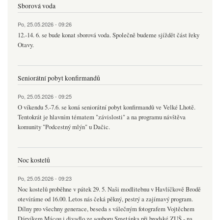
Sborová voda
Po, 25.05.2026 - 09:26
12.-14. 6. se bude konat sborová voda. Společně budeme sjíždět část řeky
Otavy.
Seniorátní pobyt konfirmandů
Po, 25.05.2026 - 09:25
O víkendu 5.-7.6. se koná seniorátní pobyt konfirmandů ve Velké Lhotě.
Tentokrát je hlavním tématem "závislosti" a na programu návštěva
komunity "Podcestný mlýn" u Dačic.
Noc kostelů
Po, 25.05.2026 - 09:23
Noc kostelů proběhne v pátek 29. 5. Naši modlitebnu v Havlíčkově Brodě
otevíráme od 16.00. Letos nás čeká pěkný, pestrý a zajímavý program.
Dílny pro všechny generace, beseda s válečným fotografem Vojtěchem
Dárvíkem Mácou i divadlo ze souboru Smetánka při brodské ZUŠ - na