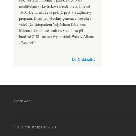
Noc kostelů proběhne v pátek 29. 5. Naši
modlitebnu v Havlíčkově Brodě otevíráme od
16.00. Letos nás čeká pěkný, pestrý a zajímavý
program. Dílny pro všechny generace, beseda s
válečným fotografem Vojtěchem Dárvíkem
Mácou i divadlo ze souboru Smetánka při
brodské ZUŠ - na motivy povídek Woody Allena
- Bez peří.
Další aktuality
Starý web
MENU
PATIČKY
ČCE Horní Krupá © 2020