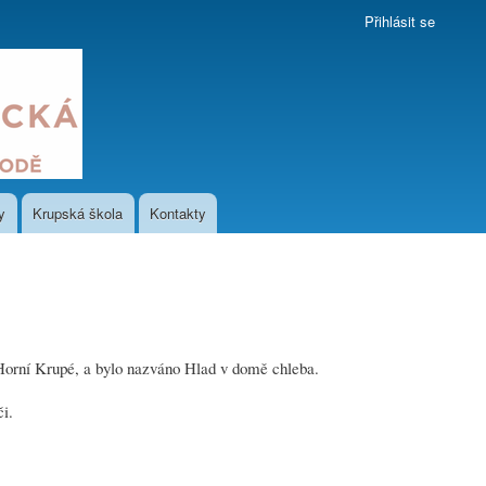
Přihlásit se
y
Krupská škola
Kontakty
v Horní Krupé, a bylo nazváno Hlad v domě chleba.
i.