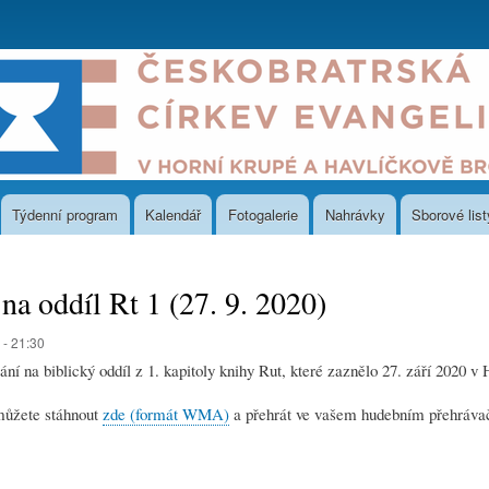
Přejít
k
hlavnímu
obsahu
Týdenní program
Kalendář
Fotogalerie
Nahrávky
Sborové list
na oddíl Rt 1 (27. 9. 2020)
 - 21:30
ní na biblický oddíl z 1. kapitoly knihy Rut, které zaznělo 27. září 2020 
můžete stáhnout
zde (formát WMA)
a přehrát ve vašem hudebním přehrávač