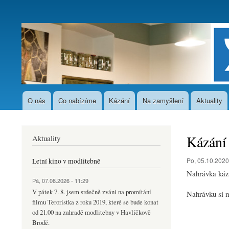
User
account
menu
O nás
Co nabízíme
Kázání
Na zamyšlení
Aktuality
Hlavní
navigace
Kázání 
Aktuality
Po, 05.10.2020
Letní kino v modlitebně
Nahrávka kázá
Pá, 07.08.2026 - 11:29
V pátek 7. 8. jsem srdečně zváni na promítání
Nahrávku si 
filmu Teroristka z roku 2019, které se bude konat
od 21.00 na zahradě modlitebny v Havlíčkově
Brodě.