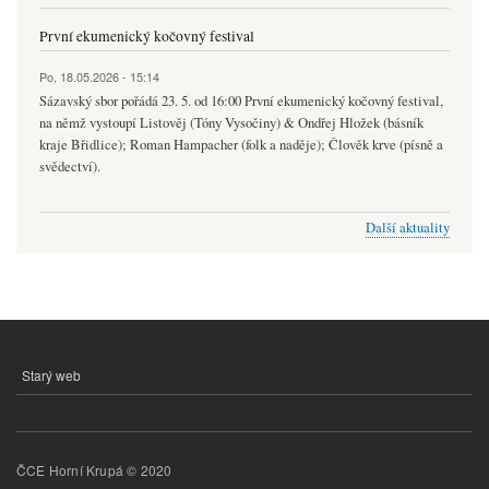
První ekumenický kočovný festival
Po, 18.05.2026 - 15:14
Sázavský sbor pořádá 23. 5. od 16:00 První ekumenický kočovný festival,
na němž vystoupí Listověj (Tóny Vysočiny) & Ondřej Hložek (básník
kraje Břidlice); Roman Hampacher (folk a naděje); Člověk krve (písně a
svědectví).
Další aktuality
Starý web
MENU
PATIČKY
ČCE Horní Krupá © 2020