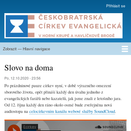
Přejít
Přihlásit se
User
k
account
hlavnímu
menu
obsahu
Zobrazit — Hlavní navigace
Hlavní
navigace
O nás
Co nabízíme
Kázání
Na zamyšlení
Aktuality
Týdenní program
Kalendář
Fotogalerie
Nahrávky
Sborové listy
Krupská škola
Kontakty
Slovo na doma
Po, 12.10.2020 - 23:56
Po prázdninové pauze církev nyní, v době výrazného omezení
sborového života, opět přináší každý den úvahu jednoho z
evangelických farářů nebo kazatelů, jak jsme znali z letošního jara.
Od 12. října každý den ráno okolo osmé bude zveřejněna nová
audiostopa na
celocírkevním kanálu webové služby SoundCloud
.