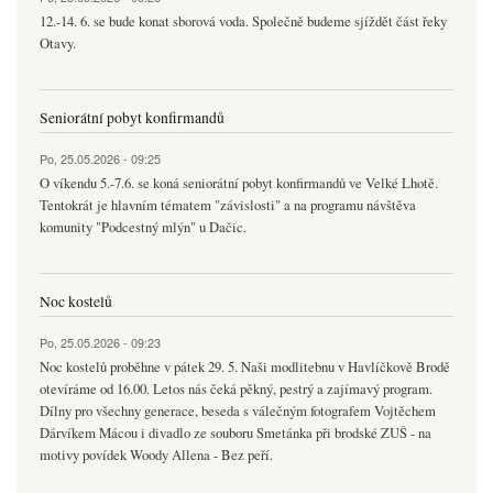
12.-14. 6. se bude konat sborová voda. Společně budeme sjíždět část řeky
Otavy.
Seniorátní pobyt konfirmandů
Po, 25.05.2026 - 09:25
O víkendu 5.-7.6. se koná seniorátní pobyt konfirmandů ve Velké Lhotě.
Tentokrát je hlavním tématem "závislosti" a na programu návštěva
komunity "Podcestný mlýn" u Dačic.
Noc kostelů
Po, 25.05.2026 - 09:23
Noc kostelů proběhne v pátek 29. 5. Naši modlitebnu v Havlíčkově Brodě
otevíráme od 16.00. Letos nás čeká pěkný, pestrý a zajímavý program.
Dílny pro všechny generace, beseda s válečným fotografem Vojtěchem
Dárvíkem Mácou i divadlo ze souboru Smetánka při brodské ZUŠ - na
motivy povídek Woody Allena - Bez peří.