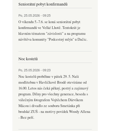
Seniorátní pobyt konfirmandů
Po, 25.05.2026 - 09:25
O víkendu 5.-7.6. se koná seniorátní pobyt
konfirmandů ve Velké Lhotě. Tentokrát je
hlavním tématem "závislosti" a na programu
návštěva komunity "Podcestný mlýn" u Dačic.
Noc kostelů
Po, 25.05.2026 - 09:23
Noc kostelů proběhne v pátek 29. 5. Naši
modlitebnu v Havlíčkově Brodě otevíráme od
16.00. Letos nás čeká pěkný, pestrý a zajímavý
program. Dílny pro všechny generace, beseda s
válečným fotografem Vojtěchem Dárvíkem
Mácou i divadlo ze souboru Smetánka při
brodské ZUŠ - na motivy povídek Woody Allena
- Bez peří.