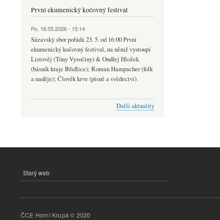
První ekumenický kočovný festival
Po, 18.05.2026 - 15:14
Sázavský sbor pořádá 23. 5. od 16:00 První
ekumenický kočovný festival, na němž vystoupí
Listověj (Tóny Vysočiny) & Ondřej Hložek
(básník kraje Břidlice); Roman Hampacher (folk
a naděje); Člověk krve (písně a svědectví).
Další aktuality
Starý web
MENU
PATIČKY
ČCE Horní Krupá © 2020