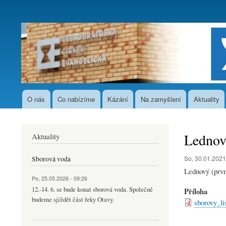
User
account
menu
O nás
Co nabízíme
Kázání
Na zamyšlení
Aktuality
Hlavní
navigace
Lednový
Aktuality
So, 30.01.2021
Sborová voda
Lednový (první
Po, 25.05.2026 - 09:26
12.-14. 6. se bude konat sborová voda. Společně
Příloha
budeme sjíždět část řeky Otavy.
sborovy_li