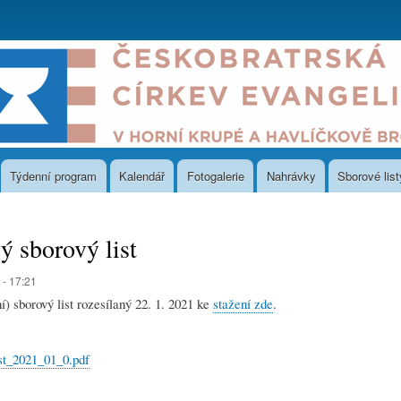
Přejít
k
hlavnímu
obsahu
Týdenní program
Kalendář
Fotogalerie
Nahrávky
Sborové list
 sborový list
 - 17:21
) sborový list rozesílaný 22. 1. 2021 ke
stažení zde
.
st_2021_01_0.pdf