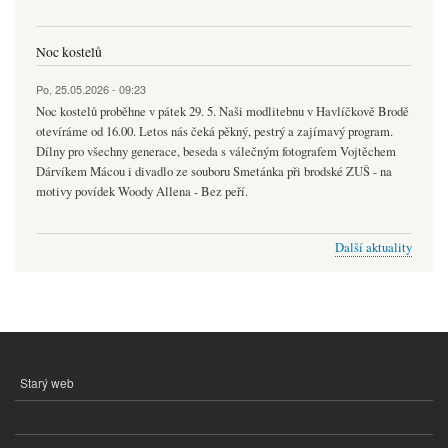
Noc kostelů
Po, 25.05.2026 - 09:23
Noc kostelů proběhne v pátek 29. 5. Naši modlitebnu v Havlíčkově Brodě
otevíráme od 16.00. Letos nás čeká pěkný, pestrý a zajímavý program.
Dílny pro všechny generace, beseda s válečným fotografem Vojtěchem
Dárvíkem Mácou i divadlo ze souboru Smetánka při brodské ZUŠ - na
motivy povídek Woody Allena - Bez peří.
Další aktuality
Starý web
MENU
PATIČKY