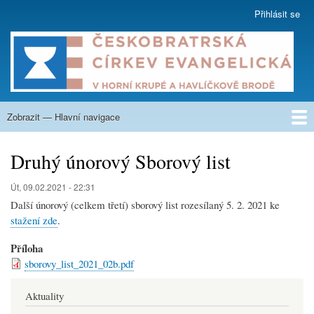
Přejít
Přihlásit se
User
k
account
hlavnímu
menu
obsahu
Zobrazit — Hlavní navigace
Hlavní
navigace
O nás
Co nabízíme
Kázání
Na zamyšlení
Aktuality
Týdenní program
Kalendář
Fotogalerie
Nahrávky
Sborové listy
Krupská škola
Kontakty
Druhý únorový Sborový list
Út, 09.02.2021 - 22:31
Další únorový (celkem třetí) sborový list rozesílaný 5. 2. 2021 ke
stažení zde
.
Příloha
sborovy_list_2021_02b.pdf
Aktuality