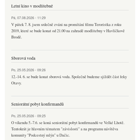
Letní kino v modlitebně
Pá, 07.08.2026 - 11:29
V pátek 7. 8. jsem srdečně zváni na promítání filmu Teroristka z roku
2019, které se bude konat od 21.00 na zahradě modlitebny v Havlíčkově
Brodě.
Sborová voda
Po, 25.05.2026 - 09:26
12.-14. 6. se bude konat sborová voda. Společně budeme sjíždět část řeky
Otavy.
Seniorátní pobyt konfirmandů
Po, 25.05.2026 - 09:25
O víkendu 5.-7.6. se koná seniorátní pobyt konfirmandů ve Velké Lhotě.
Tentokrát je hlavním tématem "závislosti" a na programu návštěva
komunity "Podcestný mlýn" u Dačic.