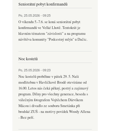
Seniorátní pobyt konfirmandů
Po, 25.05.2026 - 09:25
O víkendu 5.-7.6. se koná seniorátní pobyt
konfirmandů ve Velké Lhotě. Tentokrát je
hlavním tématem "závislosti" a na programu
návštěva komunity "Podcestný mlýn" u Dačic.
Noc kostelů
Po, 25.05.2026 - 09:23
Noc kostelů proběhne v pátek 29. 5. Naši
modlitebnu v Havlíčkově Brodě otevíráme od
16.00. Letos nás čeká pěkný, pestrý a zajímavý
program. Dílny pro všechny generace, beseda s
válečným fotografem Vojtěchem Dárvíkem
Mácou i divadlo ze souboru Smetánka při
brodské ZUŠ - na motivy povídek Woody Allena
- Bez peří.