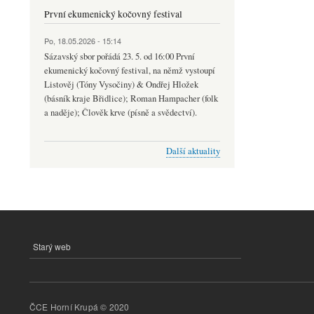
První ekumenický kočovný festival
Po, 18.05.2026 - 15:14
Sázavský sbor pořádá 23. 5. od 16:00 První
ekumenický kočovný festival, na němž vystoupí
Listověj (Tóny Vysočiny) & Ondřej Hložek
(básník kraje Břidlice); Roman Hampacher (folk
a naděje); Člověk krve (písně a svědectví).
Další aktuality
Starý web
MENU
PATIČKY
ČCE Horní Krupá © 2020