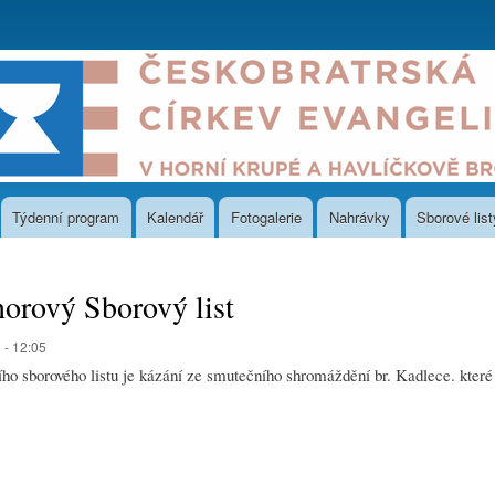
Přejít
k
hlavnímu
obsahu
Týdenní program
Kalendář
Fotogalerie
Nahrávky
Sborové list
norový Sborový list
 - 12:05
ho sborového listu je kázání ze smutečního shromáždění br. Kadlece. které