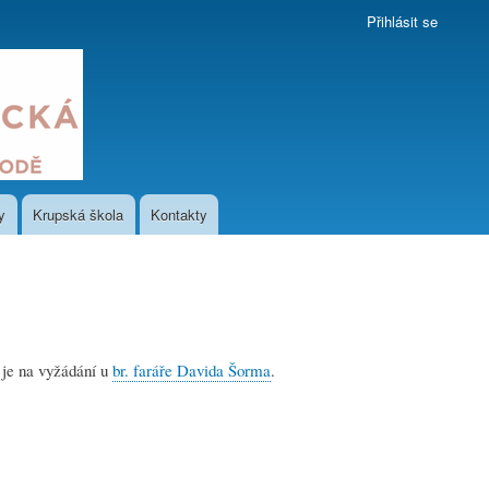
Přihlásit se
y
Krupská škola
Kontakty
 je na vyžádání u
br. faráře Davida Šorma
.