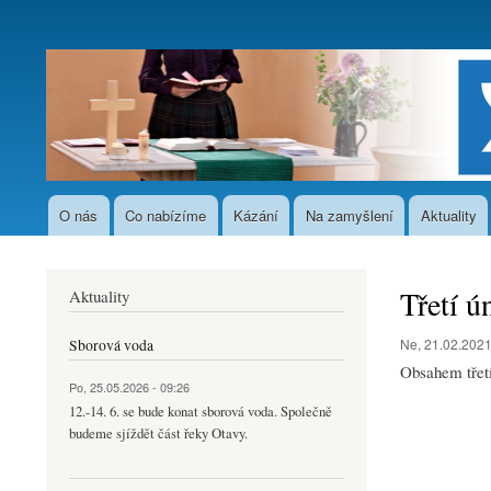
User
account
menu
O nás
Co nabízíme
Kázání
Na zamyšlení
Aktuality
Hlavní
navigace
Třetí ú
Aktuality
Ne, 21.02.2021
Sborová voda
Obsahem třetí
Po, 25.05.2026 - 09:26
12.-14. 6. se bude konat sborová voda. Společně
budeme sjíždět část řeky Otavy.