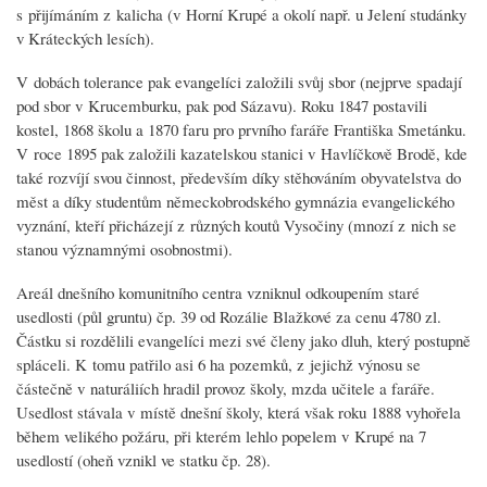
s přijímáním z kalicha (v Horní Krupé a okolí např. u Jelení studánky
v Kráteckých lesích).
V dobách tolerance pak evangelíci založili svůj sbor (nejprve spadají
pod sbor v Krucemburku, pak pod Sázavu). Roku 1847 postavili
kostel, 1868 školu a 1870 faru pro prvního faráře Františka Smetánku.
V roce 1895 pak založili kazatelskou stanici v Havlíčkově Brodě, kde
také rozvíjí svou činnost, především díky stěhováním obyvatelstva do
měst a díky studentům německobrodského gymnázia evangelického
vyznání, kteří přicházejí z různých koutů Vysočiny (mnozí z nich se
stanou významnými osobnostmi).
Areál dnešního komunitního centra vzniknul odkoupením staré
usedlosti (půl gruntu) čp. 39 od Rozálie Blažkové za cenu 4780 zl.
Částku si rozdělili evangelíci mezi své členy jako dluh, který postupně
spláceli. K tomu patřilo asi 6 ha pozemků, z jejichž výnosu se
částečně v naturáliích hradil provoz školy, mzda učitele a faráře.
Usedlost stávala v místě dnešní školy, která však roku 1888 vyhořela
během velikého požáru, při kterém lehlo popelem v Krupé na 7
usedlostí (oheň vznikl ve statku čp. 28).