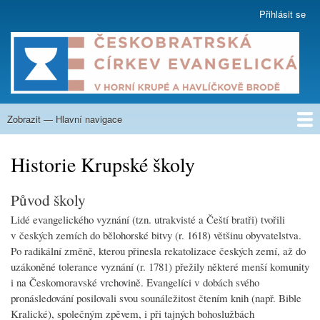
Přejít
Přihlásit se
User
k
account
hlavnímu
menu
obsahu
Zobrazit — Hlavní navigace
Hlavní
navigace
O nás
Co nabízíme
Kázání
Na zamyšlení
Aktuality
Týdenní program
Kalendář
Fotogalerie
Nahrávky
Sborové listy
Krupská škola
Kontakty
Historie Krupské školy
Původ školy
Lidé evangelického vyznání (tzn. utrakvisté a Čeští bratři) tvořili
v českých zemích do bělohorské bitvy (r. 1618) většinu obyvatelstva.
Po radikální změně, kterou přinesla rekatolizace českých zemí, až do
uzákoněné tolerance vyznání (r. 1781) přežily některé menší komunity
i na Českomoravské vrchovině. Evangelíci v dobách svého
pronásledování posilovali svou sounáležitost čtením knih (např. Bible
Kralické), společným zpěvem, i při tajných bohoslužbách