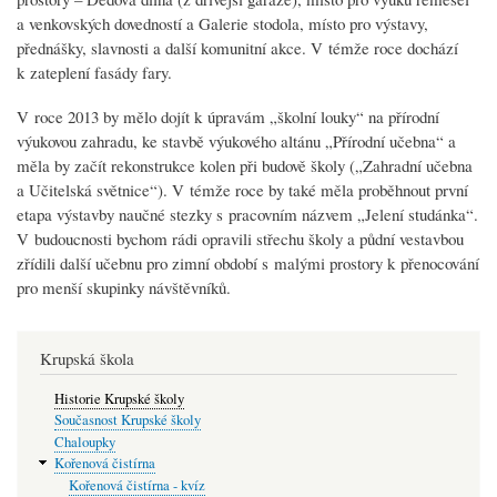
a venkovských dovedností a Galerie stodola, místo pro výstavy,
přednášky, slavnosti a další komunitní akce. V témže roce dochází
k zateplení fasády fary.
V roce 2013 by mělo dojít k úpravám „školní louky“ na přírodní
výukovou zahradu, ke stavbě výukového altánu „Přírodní učebna“ a
měla by začít rekonstrukce kolen při budově školy („Zahradní učebna
a Učitelská světnice“). V témže roce by také měla proběhnout první
etapa výstavby naučné stezky s pracovním názvem „Jelení studánka“.
V budoucnosti bychom rádi opravili střechu školy a půdní vestavbou
zřídili další učebnu pro zimní období s malými prostory k přenocování
pro menší skupinky návštěvníků.
Krupská škola
Historie Krupské školy
Současnost Krupské školy
Chaloupky
Kořenová čistírna
Kořenová čistírna - kvíz