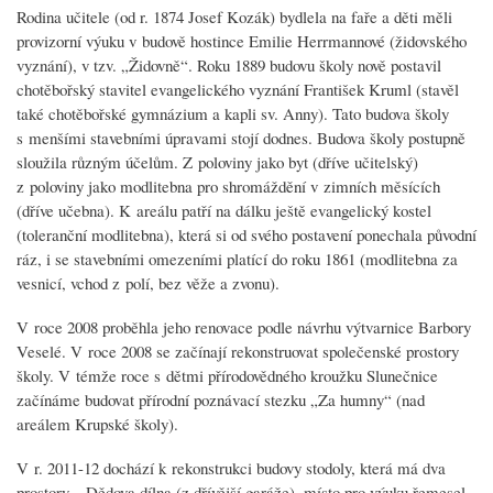
Rodina učitele (od r. 1874 Josef Kozák) bydlela na faře a děti měli
provizorní výuku v budově hostince Emilie Herrmannové (židovského
vyznání), v tzv. „Židovně“. Roku 1889 budovu školy nově postavil
chotěbořský stavitel evangelického vyznání František Kruml (stavěl
také chotěbořské gymnázium a kapli sv. Anny). Tato budova školy
s menšími stavebními úpravami stojí dodnes. Budova školy postupně
sloužila různým účelům. Z poloviny jako byt (dříve učitelský)
z poloviny jako modlitebna pro shromáždění v zimních měsících
(dříve učebna). K areálu patří na dálku ještě evangelický kostel
(toleranční modlitebna), která si od svého postavení ponechala původní
ráz, i se stavebními omezeními platící do roku 1861 (modlitebna za
vesnicí, vchod z polí, bez věže a zvonu).
V roce 2008 proběhla jeho renovace podle návrhu výtvarnice Barbory
Veselé. V roce 2008 se začínají rekonstruovat společenské prostory
školy. V témže roce s dětmi přírodovědného kroužku Slunečnice
začínáme budovat přírodní poznávací stezku „Za humny“ (nad
areálem Krupské školy).
V r. 2011-12 dochází k rekonstrukci budovy stodoly, která má dva
prostory – Dědova dílna (z dřívější garáže), místo pro výuku řemesel