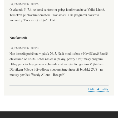
Po, 25.05.2026 - 09:25
O víkendu 5.-7.6. se koná seniorátní pobyt konfirmandů ve Velké Lhotě.
Tentokrát je hlavním tématem "závislosti" a na programu návštěva
komunity "Podcestný mlýn" u Dačic.
Noc kostelů
Po, 25.05.2026 - 09:23
Noc kostelů proběhne v pátek 29. 5. Naši modlitebnu v Havlíčkově Brodě
otevíráme od 16.00. Letos nás čeká pěkný, pestrý a zajímavý program.
Dílny pro všechny generace, beseda s válečným fotografem Vojtěchem
Dárvíkem Mácou i divadlo ze souboru Smetánka při brodské ZUŠ - na
motivy povídek Woody Allena - Bez peří.
Další aktuality