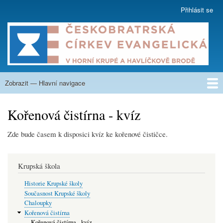
Přejít
Přihlásit se
User
k
account
hlavnímu
menu
obsahu
Zobrazit — Hlavní navigace
Hlavní
navigace
O nás
Co nabízíme
Kázání
Na zamyšlení
Aktuality
Týdenní program
Kalendář
Fotogalerie
Nahrávky
Sborové listy
Krupská škola
Kontakty
Kořenová čistírna - kvíz
Zde bude časem k disposici kvíz ke kořenové čističce.
Krupská škola
Historie Krupské školy
Současnost Krupské školy
Chaloupky
Kořenová čistírna
Kořenová čistírna - kvíz