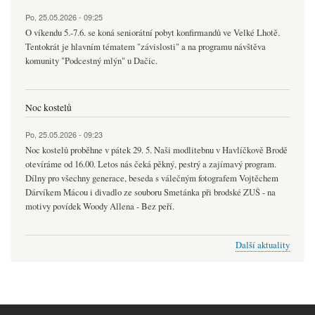
Po, 25.05.2026 - 09:25
O víkendu 5.-7.6. se koná seniorátní pobyt konfirmandů ve Velké Lhotě.
Tentokrát je hlavním tématem "závislosti" a na programu návštěva
komunity "Podcestný mlýn" u Dačic.
Noc kostelů
Po, 25.05.2026 - 09:23
Noc kostelů proběhne v pátek 29. 5. Naši modlitebnu v Havlíčkově Brodě
otevíráme od 16.00. Letos nás čeká pěkný, pestrý a zajímavý program.
Dílny pro všechny generace, beseda s válečným fotografem Vojtěchem
Dárvíkem Mácou i divadlo ze souboru Smetánka při brodské ZUŠ - na
motivy povídek Woody Allena - Bez peří.
Další aktuality